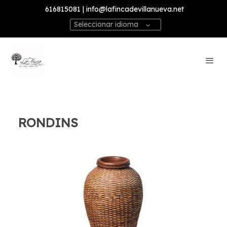
616815081 | info@lafincadevillanueva.net
Seleccionar idioma
RONDINS