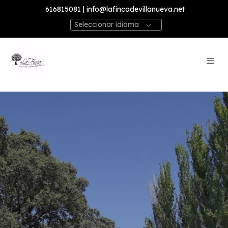
616815081 | info@lafincadevillanueva.net
Seleccionar idioma